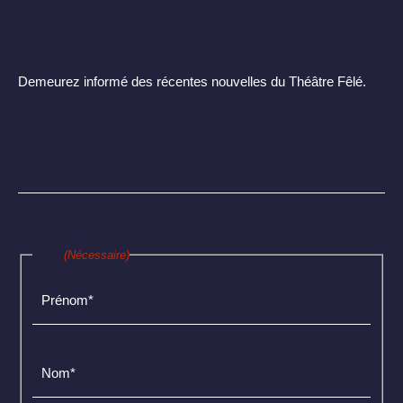
Demeurez informé des récentes nouvelles du Théâtre Fêlé.
Company
Ce champ n’est utilisé qu’à des fins de validation et devrait
rester inchangé.
Nom
(Nécessaire)
Prénom