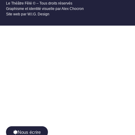
Le Théâtre Fêlé © – Tous droits réservés
Graphisme et identité visuelle par
Alex Chocron
Site web par
W.I.G. Design
Spectacles
Ateliers
À propos
Nouvelles
Contact
Nous écrire